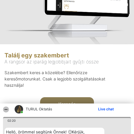
Találj egy szakembert
A rangsor az iparág legjobbjait gyűjti össze
Szakembert keres a közelébe? Ellenőrizze
keresőmotorunkat. Csak a legjobb szolgáltatásokat
használja!
Keresés
TURUL Oktatás
Live chat
02:20
Helló, örömmel segítünk Önnek! 🙂Kérjük,