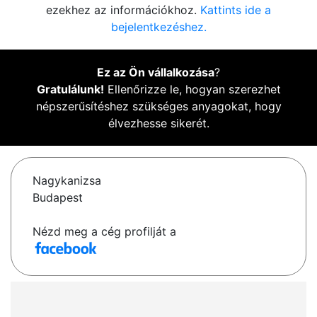
ezekhez az információkhoz.
Kattints ide a
bejelentkezéshez.
Ez az Ön vállalkozása
?
Gratulálunk!
Ellenőrizze le, hogyan szerezhet
népszerűsítéshez szükséges anyagokat, hogy
élvezhesse sikerét.
Nagykanizsa
Budapest
Nézd meg a cég profilját a