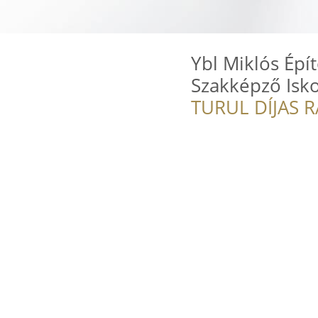
Ybl Miklós Épí
Szakképző Isko
TURUL DÍJAS 