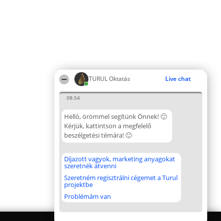
TURUL Oktatás
Live chat
08:54
Helló, örömmel segítünk Önnek! 🙂
Kérjük, kattintson a megfelelő
beszélgetési témára! 🙂
Díjazott vagyok, marketing anyagokat
szeretnék átvenni
Szeretném regisztrálni cégemet a Turul
projektbe
Problémám van