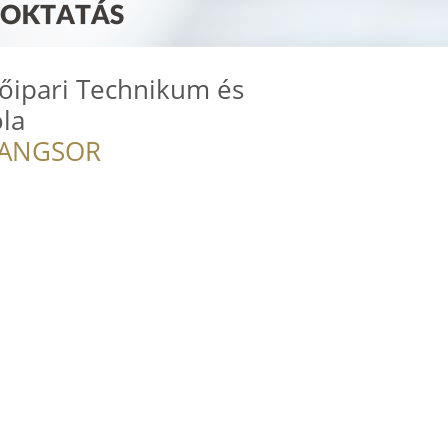
tőipari Technikum és
la
RANGSOR