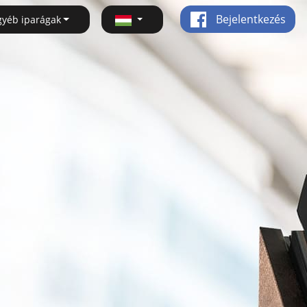
Bejelentkezés
gyéb iparágak