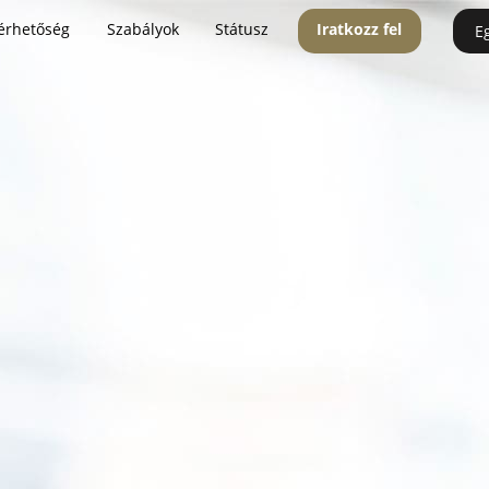
érhetőség
Szabályok
Státusz
Iratkozz fel
E