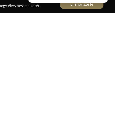
Ellenőrizze le
ogy élvezhesse sikerét.
pző Iskola
um és Szakképző Iskola
Budapest és
b intézménye az építőipari oktatásban, melynek
 Több mint hatvan éve őrzi hagyományait,
l annak érdekében, hogy a diákok a
ekkel gazdagodjanak. Az intézmény széles körű
sít az építőipar szinte minden területén, ezzel
ését a munkaerőpiac különféle elvárásaira.
lhatók ötéves technikumi, hároméves szakképző
elnőttképzési opciók is. Jelentős előnye, hogy
gyedülálló módon kínál szakképesítést olyan