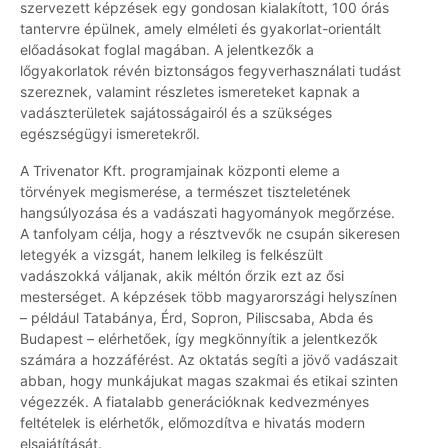
szervezett képzések egy gondosan kialakított, 100 órás
tantervre épülnek, amely elméleti és gyakorlat-orientált
előadásokat foglal magában. A jelentkezők a
lőgyakorlatok révén biztonságos fegyverhasználati tudást
szereznek, valamint részletes ismereteket kapnak a
vadászterületek sajátosságairól és a szükséges
egészségügyi ismeretekről.
A Trivenator Kft. programjainak központi eleme a
törvények megismerése, a természet tiszteletének
hangsúlyozása és a vadászati hagyományok megőrzése.
A tanfolyam célja, hogy a résztvevők ne csupán sikeresen
letegyék a vizsgát, hanem lelkileg is felkészült
vadászokká váljanak, akik méltón őrzik ezt az ősi
mesterséget. A képzések több magyarországi helyszínen
– például Tatabánya, Érd, Sopron, Piliscsaba, Abda és
Budapest – elérhetőek, így megkönnyítik a jelentkezők
számára a hozzáférést. Az oktatás segíti a jövő vadászait
abban, hogy munkájukat magas szakmai és etikai szinten
végezzék. A fiatalabb generációknak kedvezményes
feltételek is elérhetők, előmozdítva e hivatás modern
elsajátítását.