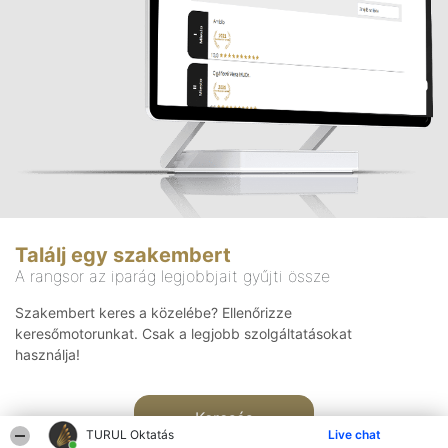
Találj egy szakembert
A rangsor az iparág legjobbjait gyűjti össze
Szakembert keres a közelébe? Ellenőrizze
keresőmotorunkat. Csak a legjobb szolgáltatásokat
használja!
Keresés
TURUL Oktatás
Live chat