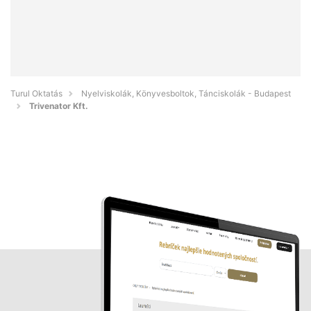
Turul Oktatás
Nyelviskolák, Könyvesboltok, Tánciskolák - Budapest
Trivenator Kft.