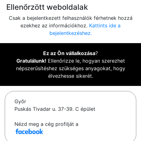
Ellenőrzött weboldalak
Csak a bejelentkezett felhasználók férhetnek hozzá
ezekhez az információkhoz.
Kattints ide a
bejelentkezéshez.
Ez az Ön vállalkozása
?
Gratulálunk!
Ellenőrizze le, hogyan szerezhet
népszerűsítéshez szükséges anyagokat, hogy
élvezhesse sikerét.
Győr
Puskás Tivadar u. 37-39. C épület
Nézd meg a cég profilját a