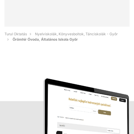
Turul Oktatás
Nyelviskolák, Könyvesboltok, Tánciskolák - Győr
Örömhír Óvoda, Általános Iskola Győr