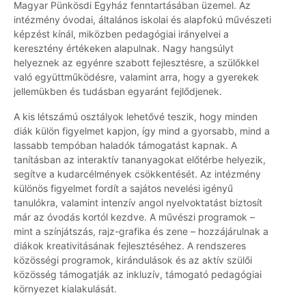
Magyar Pünkösdi Egyház fenntartásában üzemel. Az
intézmény óvodai, általános iskolai és alapfokú művészeti
képzést kínál, miközben pedagógiai irányelvei a
keresztény értékeken alapulnak. Nagy hangsúlyt
helyeznek az egyénre szabott fejlesztésre, a szülőkkel
való együttműködésre, valamint arra, hogy a gyerekek
jellemükben és tudásban egyaránt fejlődjenek.
A kis létszámú osztályok lehetővé teszik, hogy minden
diák külön figyelmet kapjon, így mind a gyorsabb, mind a
lassabb tempóban haladók támogatást kapnak. A
tanításban az interaktív tananyagokat előtérbe helyezik,
segítve a kudarcélmények csökkentését. Az intézmény
különös figyelmet fordít a sajátos nevelési igényű
tanulókra, valamint intenzív angol nyelvoktatást biztosít
már az óvodás kortól kezdve. A művészi programok –
mint a színjátszás, rajz-grafika és zene – hozzájárulnak a
diákok kreativitásának fejlesztéséhez. A rendszeres
közösségi programok, kirándulások és az aktív szülői
közösség támogatják az inkluzív, támogató pedagógiai
környezet kialakulását.