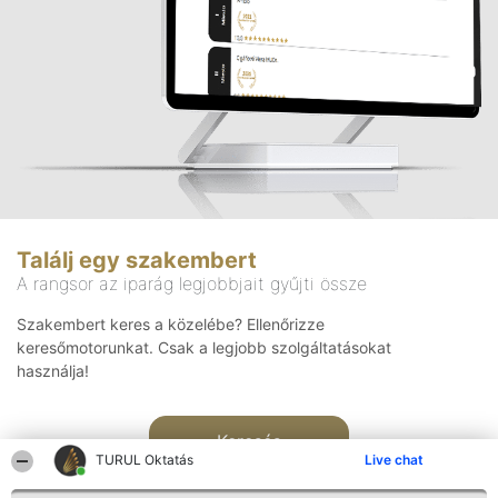
Találj egy szakembert
A rangsor az iparág legjobbjait gyűjti össze
Szakembert keres a közelébe? Ellenőrizze
keresőmotorunkat. Csak a legjobb szolgáltatásokat
használja!
Keresés
TURUL Oktatás
Live chat