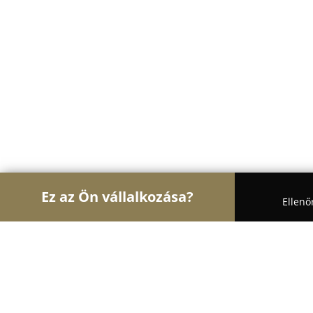
Ez az Ön vállalkozása?
Ellenő
Turul Oktatás
Nyelviskolák, Könyvesboltok, Tánc
Adaptér