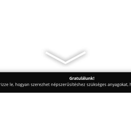
Gratulálunk!
rizze le, hogyan szerezhet népszerűsítéshez szükséges anyagokat, h
iskolák - Budapest
Adaptér