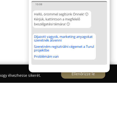
10:08
Helló, örömmel segítünk Önnek! 🙂
Kérjük, kattintson a megfelelő
beszélgetési témára! 🙂
Díjazott vagyok, marketing anyagokat
szeretnék átvenni
Szeretném regisztrálni cégemet a Turul
projektbe
Problémám van
Ellenőrizze le
ogy élvezhesse sikerét.