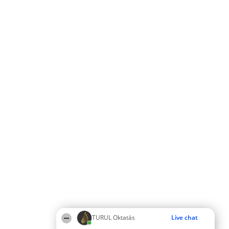
TURUL Oktatás
Live chat