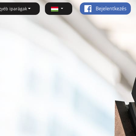
Bejelentkezés
gyéb iparágak