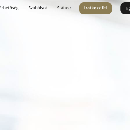
érhetőség
Szabályok
Státusz
Iratkozz fel
E