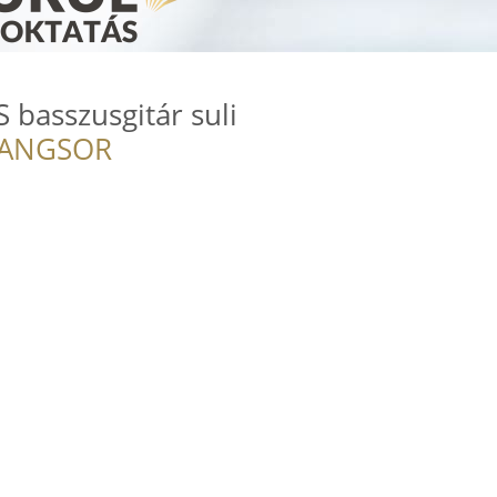
basszusgitár suli
RANGSOR