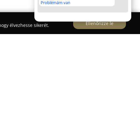
Problémám van
Ellenőrizze le
ogy élvezhesse sikerét.
li
Budapesten és online egyaránt biztosít
tatást különböző szinteken, beleértve a kezdőket,
kik zeneiskolai felvételire készülnek. Az órákat
sszió zenekar elismert basszusgitárosa, több mint
apasztalattal a hangszeres zene területén.
kötetlen és jó hangulatú foglalkozások során a
ás technikáját sajátítsák el, hanem a zene iránti