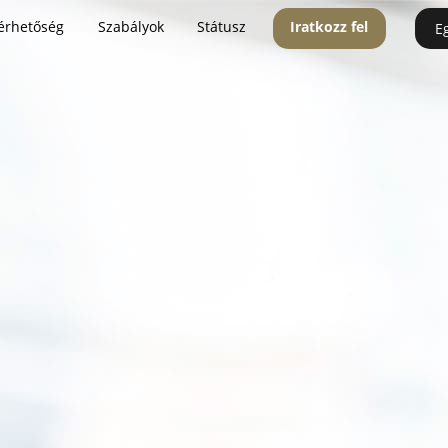
érhetőség
Szabályok
Státusz
Iratkozz fel
E