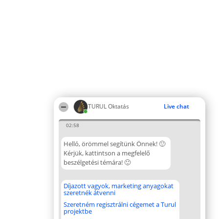
TURUL Oktatás
Live chat
02:58
Helló, örömmel segítünk Önnek! 🙂
Kérjük, kattintson a megfelelő
beszélgetési témára! 🙂
Díjazott vagyok, marketing anyagokat
szeretnék átvenni
Szeretném regisztrálni cégemet a Turul
projektbe