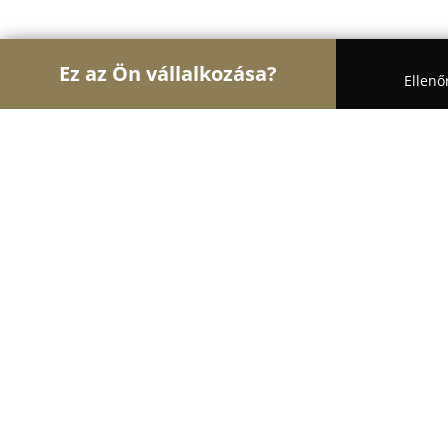
Ez az Ön vállalkozása?
Ellenő
Turul Oktatás
Nyelviskolák, Könyvesboltok, Tánc
BASSZUSKULCS basszusgitár suli
9.1
(20)
Budapest, Soroksári út 158/c