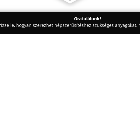
Gratulálunk!
rizze le, hogyan szerezhet népszerűsítéshez szükséges anyagokat, h
iskolák - Budapest
BASSZUSKULCS basszusgitár suli
Egy cég:
A
Basszuskulcs basszusgitár su
professzionális basszusgitár ok
haladókat, valamint azokat is, a
Kovács Zoli vezeti, aki a Depre
Mutass többet >>
húsz éves fellépői és oktatói t
A tanfolyamok fő célja, hogy a 
diákok ne csak a basszusgitároz