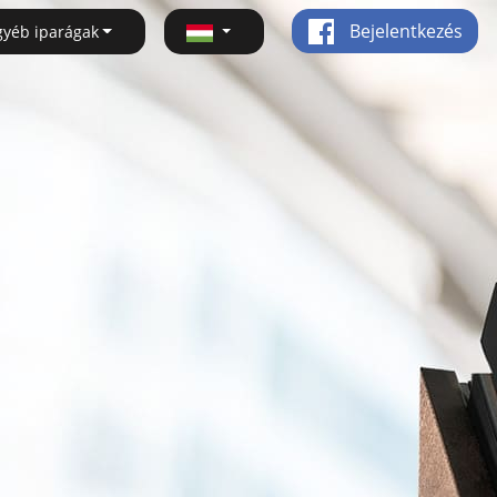
Bejelentkezés
gyéb iparágak