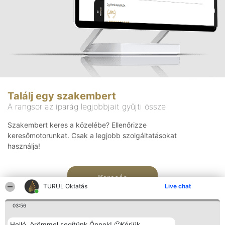
Találj egy szakembert
A rangsor az iparág legjobbjait gyűjti össze
Szakembert keres a közelébe? Ellenőrizze
keresőmotorunkat. Csak a legjobb szolgáltatásokat
használja!
Keresés
TURUL Oktatás
Live chat
03:56
Helló, örömmel segítünk Önnek! 🙂Kérjük,