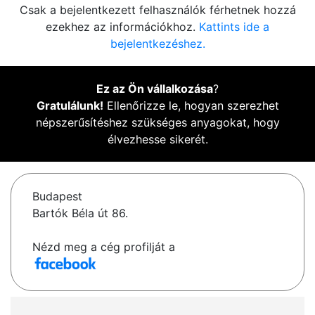
Csak a bejelentkezett felhasználók férhetnek hozzá
ezekhez az információkhoz.
Kattints ide a
bejelentkezéshez.
Ez az Ön vállalkozása
?
Gratulálunk!
Ellenőrizze le, hogyan szerezhet
népszerűsítéshez szükséges anyagokat, hogy
élvezhesse sikerét.
Budapest
Bartók Béla út 86.
Nézd meg a cég profilját a