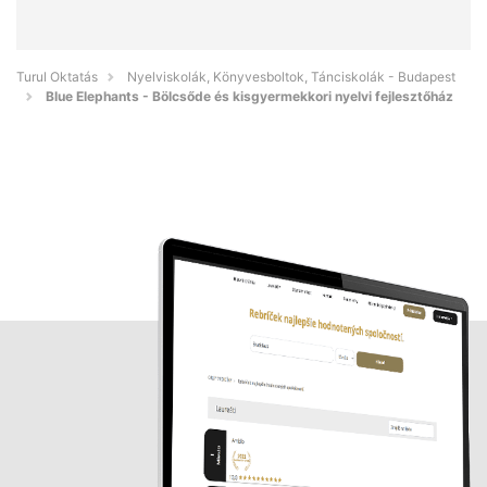
Turul Oktatás
Nyelviskolák, Könyvesboltok, Tánciskolák - Budapest
Blue Elephants - Bölcsőde és kisgyermekkori nyelvi fejlesztőház